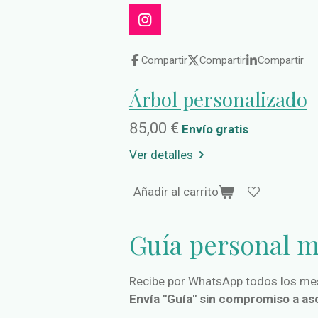
I
n
s
Compartir
Compartir
Compartir
t
a
Árbol personalizado
g
r
a
85,00 €
Envío gratis
m
Ver detalles
Añadir al carrito
Guía personal 
Recibe por WhatsApp todos los mes
Envía "Guía" sin compromiso a a