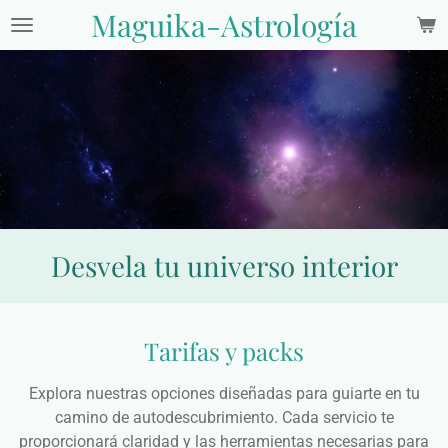
Maguika-Astrología
Ir
al
contenido
principal
Desvela tu universo interior
Tarifas y packs
Explora nuestras opciones diseñadas para guiarte en tu
camino de autodescubrimiento. Cada servicio te
proporcionará claridad y las herramientas necesarias para